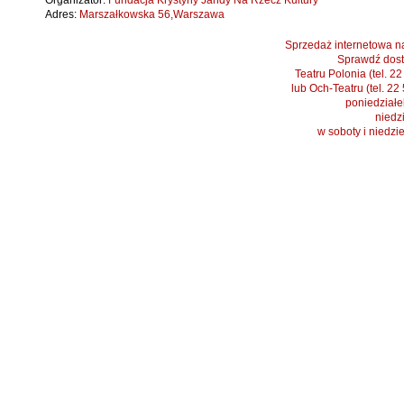
Organizator:
Fundacja Krystyny Jandy Na Rzecz Kultury
Adres:
Marszałkowska 56,Warszawa
Sprzedaż internetowa na
Sprawdź dost
Teatru Polonia (tel. 2
lub Och-Teatru (tel. 22
poniedziałek
niedzi
w soboty i niedzi