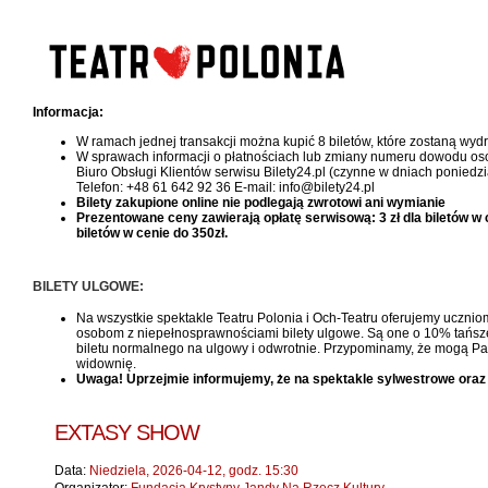
Informacja:
W ramach jednej transakcji można kupić 8 biletów, które zostaną wy
W sprawach informacji o płatnościach lub zmiany numeru dowodu oso
Biuro Obsługi Klientów serwisu Bilety24.pl (czynne w dniach poniedzi
Telefon: +48 61 642 92 36 E-mail: info@bilety24.pl
Bilety zakupione online nie podlegają zwrotowi ani wymianie
Prezentowane ceny zawierają opłatę serwisową: 3 zł dla biletów w cen
biletów w cenie do 350zł.
BILETY ULGOWE:
Na wszystkie spektakle Teatru Polonia i Och-Teatru oferujemy uczniom
osobom z niepełnosprawnościami bilety ulgowe. Są one o 10% tańsze, 
biletu normalnego na ulgowy i odwrotnie. Przypominamy, że mogą Pań
widownię.
Uwaga! Uprzejmie informujemy, że na spektakle sylwestrowe oraz
EXTASY SHOW
Data:
Niedziela, 2026-04-12, godz. 15:30