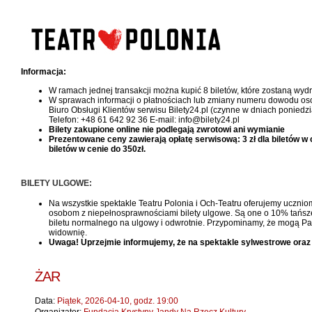
Informacja:
W ramach jednej transakcji można kupić 8 biletów, które zostaną wy
W sprawach informacji o płatnościach lub zmiany numeru dowodu oso
Biuro Obsługi Klientów serwisu Bilety24.pl (czynne w dniach poniedzi
Telefon: +48 61 642 92 36 E-mail: info@bilety24.pl
Bilety zakupione online nie podlegają zwrotowi ani wymianie
Prezentowane ceny zawierają opłatę serwisową: 3 zł dla biletów w cen
biletów w cenie do 350zł.
BILETY ULGOWE:
Na wszystkie spektakle Teatru Polonia i Och-Teatru oferujemy uczniom
osobom z niepełnosprawnościami bilety ulgowe. Są one o 10% tańsze, 
biletu normalnego na ulgowy i odwrotnie. Przypominamy, że mogą Pań
widownię.
Uwaga! Uprzejmie informujemy, że na spektakle sylwestrowe oraz
ŻAR
Data:
Piątek, 2026-04-10, godz. 19:00