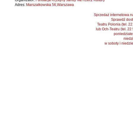
Organizator:
Fundacja Krystyny Jandy Na Rzecz Kultury
Adres:
Marszałkowska 56,Warszawa
Sprzedaż internetowa na
Sprawdź dost
Teatru Polonia (tel. 2
lub Och-Teatru (tel. 22
poniedziałek
niedzi
w soboty i niedzi