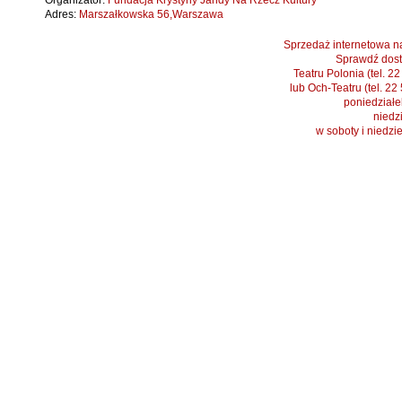
Organizator:
Fundacja Krystyny Jandy Na Rzecz Kultury
Adres:
Marszałkowska 56,Warszawa
Sprzedaż internetowa na
Sprawdź dost
Teatru Polonia (tel. 2
lub Och-Teatru (tel. 22
poniedziałek
niedzi
w soboty i niedzi