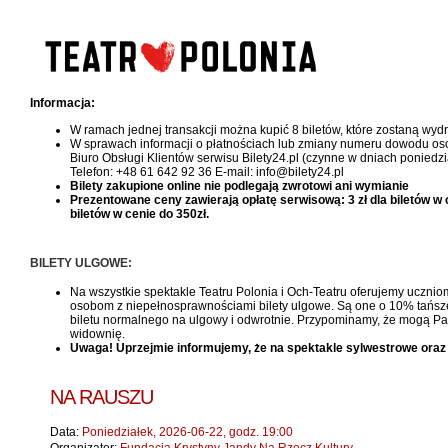
Informacja:
W ramach jednej transakcji można kupić 8 biletów, które zostaną wy
W sprawach informacji o płatnościach lub zmiany numeru dowodu oso
Biuro Obsługi Klientów serwisu Bilety24.pl (czynne w dniach poniedzi
Telefon: +48 61 642 92 36 E-mail: info@bilety24.pl
Bilety zakupione online nie podlegają zwrotowi ani wymianie
Prezentowane ceny zawierają opłatę serwisową: 3 zł dla biletów w cen
biletów w cenie do 350zł.
BILETY ULGOWE:
Na wszystkie spektakle Teatru Polonia i Och-Teatru oferujemy uczniom
osobom z niepełnosprawnościami bilety ulgowe. Są one o 10% tańsze, 
biletu normalnego na ulgowy i odwrotnie. Przypominamy, że mogą Pań
widownię.
Uwaga! Uprzejmie informujemy, że na spektakle sylwestrowe oraz
NA RAUSZU
Data:
Poniedziałek, 2026-06-22, godz. 19:00