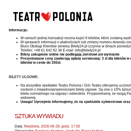
Informacja:
W ramach jednej transakcji można kupić 8 biletów, które zostaną wy
W sprawach informacji o płatnościach lub zmiany numeru dowodu oso
Biuro Obsługi Klientów serwisu Bilety24.pl (czynne w dniach poniedzi
Telefon: +48 61 642 92 36 E-mail: info@bilety24.pl
Bilety zakupione online nie podlegają zwrotowi ani wymianie
Prezentowane ceny zawierają opłatę serwisową: 3 zł dla biletów w cen
biletów w cenie do 350zł.
BILETY ULGOWE:
Na wszystkie spektakle Teatru Polonia i Och-Teatru oferujemy uczniom
osobom z niepełnosprawnościami bilety ulgowe. Są one o 10% tańsze, 
biletu normalnego na ulgowy i odwrotnie. Przypominamy, że mogą Pań
widownię.
Uwaga! Uprzejmie informujemy, że na spektakle sylwestrowe oraz
SZTUKA WYWIADU
Data:
Niedziela, 2026-06-28, godz. 17:00