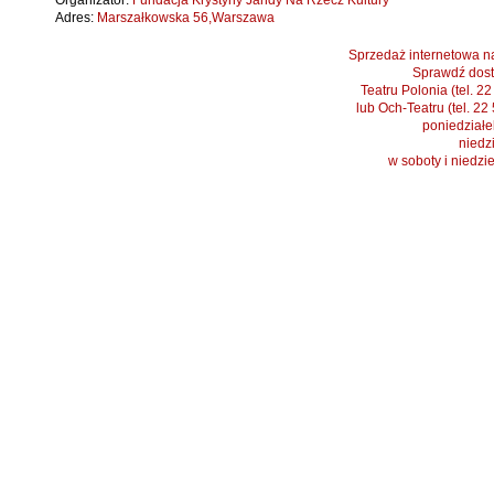
Organizator:
Fundacja Krystyny Jandy Na Rzecz Kultury
Adres:
Marszałkowska 56,Warszawa
Sprzedaż internetowa na
Sprawdź dost
Teatru Polonia (tel. 2
lub Och-Teatru (tel. 22
poniedziałek
niedzi
w soboty i niedzi