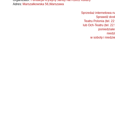
Organizator:
Fundacja Krystyny Jandy Na Rzecz Kultury
Adres:
Marszałkowska 56,Warszawa
Sprzedaż internetowa na
Sprawdź dost
Teatru Polonia (tel. 2
lub Och-Teatru (tel. 22
poniedziałek
niedzi
w soboty i niedzi