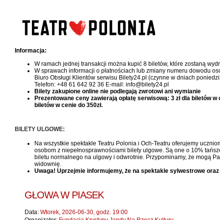
Informacja:
W ramach jednej transakcji można kupić 8 biletów, które zostaną wy
W sprawach informacji o płatnościach lub zmiany numeru dowodu oso
Biuro Obsługi Klientów serwisu Bilety24.pl (czynne w dniach poniedzi
Telefon: +48 61 642 92 36 E-mail: info@bilety24.pl
Bilety zakupione online nie podlegają zwrotowi ani wymianie
Prezentowane ceny zawierają opłatę serwisową: 3 zł dla biletów w cen
biletów w cenie do 350zł.
BILETY ULGOWE:
Na wszystkie spektakle Teatru Polonia i Och-Teatru oferujemy uczniom
osobom z niepełnosprawnościami bilety ulgowe. Są one o 10% tańsze, 
biletu normalnego na ulgowy i odwrotnie. Przypominamy, że mogą Pań
widownię.
Uwaga! Uprzejmie informujemy, że na spektakle sylwestrowe oraz
GŁOWA W PIASEK
Data:
Wtorek, 2026-06-30, godz. 19:00