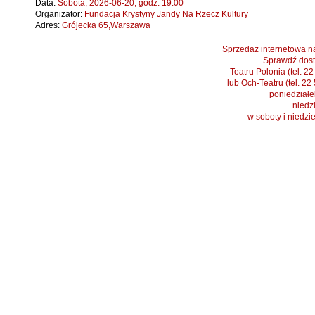
Data:
Sobota, 2026-06-20, godz. 19:00
Organizator:
Fundacja Krystyny Jandy Na Rzecz Kultury
Adres:
Grójecka 65,Warszawa
Sprzedaż internetowa na
Sprawdź dost
Teatru Polonia (tel. 2
lub Och-Teatru (tel. 22
poniedziałek
niedzi
w soboty i niedzi