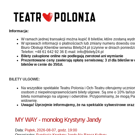
Informacja:
W ramach jednej transakcji można kupić 8 biletów, które zostaną wy
W sprawach informacji o płatnościach lub zmiany numeru dowodu oso
Biuro Obsługi Klientów serwisu Bilety24.pl (czynne w dniach poniedzi
Telefon: +48 61 642 92 36 E-mail: info@bilety24.pl
Bilety zakupione online nie podlegają zwrotowi ani wymianie
Prezentowane ceny zawierają opłatę serwisową: 3 zł dla biletów w cen
biletów w cenie do 350zł.
BILETY ULGOWE:
Na wszystkie spektakle Teatru Polonia i Och-Teatru oferujemy uczniom
osobom z niepełnosprawnościami bilety ulgowe. Są one o 10% tańsze, 
biletu normalnego na ulgowy i odwrotnie. Przypominamy, że mogą Pań
widownię.
Uwaga! Uprzejmie informujemy, że na spektakle sylwestrowe oraz
MY WAY - monolog Krystyny Jandy
Data:
Piątek, 2026-08-07, godz. 19:00