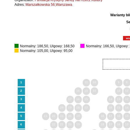
Organizator:
Fundacja Krystyny Jandy Na Rzecz Kultury
Adres:
Marszałkowska 56,Warszawa
Warianty bi
Se
ws
Normalny: 186,50, Ulgowy: 168,50
Normalny: 166,50, Ulgowy:
Normalny: 105,00, Ulgowy: 95,00
1
11
10
9
8
2
16
15
14
13
12
3
17
16
15
14
13
12
4
20
19
18
17
16
15
14
5
23
22
21
20
19
18
17
16
15
6
22
21
20
19
18
17
16
15