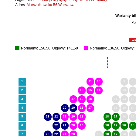
Organizator:
Fundacja Krystyny Jandy Na Rzecz Kultury
Adres:
Marszałkowska 56,Warszawa
Warianty bi
Se
ws
Normalny: 156,50, Ulgowy: 141,50
Normalny: 136,50, Ulgowy:
1
11
10
9
8
2
16
15
14
13
12
3
17
16
15
14
13
12
4
20
19
18
17
16
15
14
5
23
22
21
20
19
18
17
16
15
6
22
21
20
19
18
17
16
15
7
23
22
21
20
19
18
17
16
15