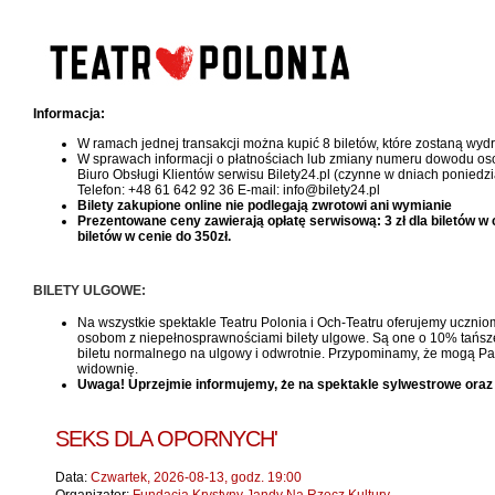
Informacja:
W ramach jednej transakcji można kupić 8 biletów, które zostaną wy
W sprawach informacji o płatnościach lub zmiany numeru dowodu oso
Biuro Obsługi Klientów serwisu Bilety24.pl (czynne w dniach poniedzi
Telefon: +48 61 642 92 36 E-mail: info@bilety24.pl
Bilety zakupione online nie podlegają zwrotowi ani wymianie
Prezentowane ceny zawierają opłatę serwisową: 3 zł dla biletów w cen
biletów w cenie do 350zł.
BILETY ULGOWE:
Na wszystkie spektakle Teatru Polonia i Och-Teatru oferujemy uczniom
osobom z niepełnosprawnościami bilety ulgowe. Są one o 10% tańsze, 
biletu normalnego na ulgowy i odwrotnie. Przypominamy, że mogą Pań
widownię.
Uwaga! Uprzejmie informujemy, że na spektakle sylwestrowe oraz
SEKS DLA OPORNYCH'
Data:
Czwartek, 2026-08-13, godz. 19:00