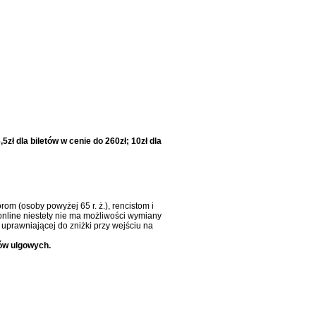
5zł dla biletów w cenie do 260zł; 10zł dla
om (osoby powyżej 65 r. ż.), rencistom i
online niestety nie ma możliwości wymiany
uprawniającej do zniżki przy wejściu na
ów ulgowych.