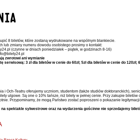
upić 8 biletów, które zostaną wydrukowane na wspólnym blankiecie.
ch lub zmiany numeru dowodu osobistego prosimy o kontakt:
ty24.pl (czynne w dniach poniedziałek – piątek, w godzinach 8-16)
nfo@bilety24.pl
ają zwrotowi ani wymianie
serwisową: 3 zł dla biletów w cenie do 60zł; 5zł dla biletów w cenie do 120zł; 6,
ia i Och-Teatru oferujemy uczniom, studentom (także studiów doktoranckich), senior
ty ulgowe. Są one o 10% tańsze, niż bilety w pełnej cenie. Przy zakupie biletów 
otnie. Przypominamy, że mogą Państwo zostać poproszeni o pokazanie legitymacji 
 na spektakle sylwestrowe oraz na wydarzenia gościnne nie sprzedajemy bilet
A