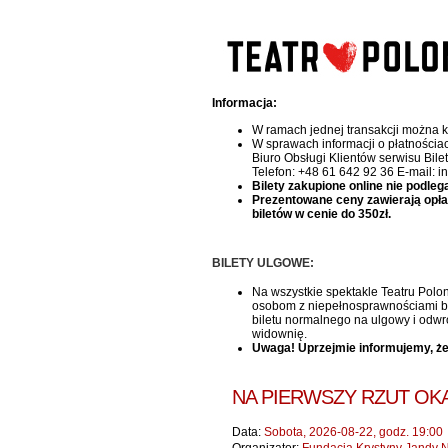
Informacja:
W ramach jednej transakcji można k
W sprawach informacji o płatnościa
Biuro Obsługi Klientów serwisu Bile
Telefon: +48 61 642 92 36 E-mail: i
Bilety zakupione online nie podleg
Prezentowane ceny zawierają opłatę 
biletów w cenie do 350zł.
BILETY ULGOWE:
Na wszystkie spektakle Teatru Polon
osobom z niepełnosprawnościami bile
biletu normalnego na ulgowy i odwr
widownię.
Uwaga! Uprzejmie informujemy, że
NA PIERWSZY RZUT OK
Data:
Sobota, 2026-08-22, godz. 19:00