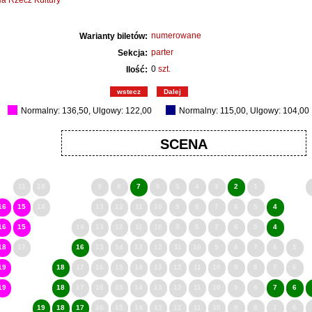
a Rzecz Kultury
numerowane
Warianty biletów:
parter
Sekcja:
0
szt.
Ilość:
wstecz
Dalej
Normalny: 136,50, Ulgowy: 122,00
Normalny: 115,00, Ulgowy: 104,00
SCENA
11
10
9
8
7
6
5
4
3
2
1
16
15
14
13
12
11
10
9
8
7
6
5
4
16
15
14
13
12
11
10
9
8
7
6
5
4
18
17
16
15
14
13
12
11
10
9
8
7
6
5
19
18
17
16
15
14
13
12
11
10
9
8
7
6
19
18
17
16
15
14
13
12
11
10
9
8
7
6
19
18
17
16
15
14
13
12
11
10
9
8
7
6