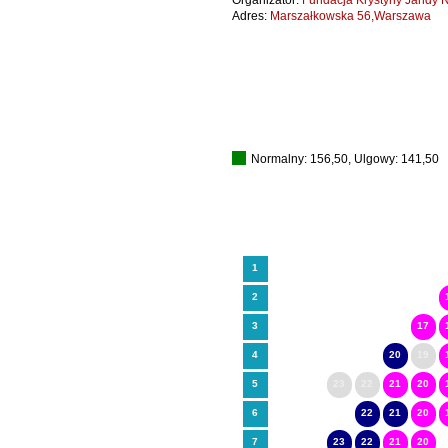
Organizator:
Fundacja Krystyny Jandy N
Adres:
Marszałkowska 56,Warszawa
Normalny: 156,50, Ulgowy: 141,50
1
2
3
17
4
20
19
5
23
22
21
20
6
22
21
20
7
23
22
21
20