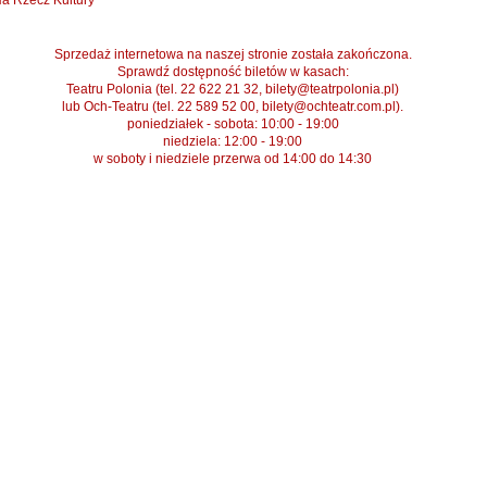
a Rzecz Kultury
Sprzedaż internetowa na naszej stronie została zakończona.
Sprawdź dostępność biletów w kasach:
Teatru Polonia (tel. 22 622 21 32, bilety@teatrpolonia.pl)
lub Och-Teatru (tel. 22 589 52 00, bilety@ochteatr.com.pl).
poniedziałek - sobota: 10:00 - 19:00
niedziela: 12:00 - 19:00
w soboty i niedziele przerwa od 14:00 do 14:30