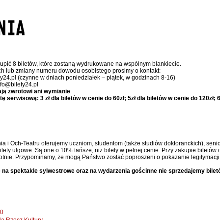
upić 8 biletów, które zostaną wydrukowane na wspólnym blankiecie.
ch lub zmiany numeru dowodu osobistego prosimy o kontakt:
ty24.pl (czynne w dniach poniedziałek – piątek, w godzinach 8-16)
nfo@bilety24.pl
ają zwrotowi ani wymianie
serwisową: 3 zł dla biletów w cenie do 60zł; 5zł dla biletów w cenie do 120zł; 6,
ia i Och-Teatru oferujemy uczniom, studentom (także studiów doktoranckich), senior
ty ulgowe. Są one o 10% tańsze, niż bilety w pełnej cenie. Przy zakupie biletów 
otnie. Przypominamy, że mogą Państwo zostać poproszeni o pokazanie legitymacji 
 na spektakle sylwestrowe oraz na wydarzenia gościnne nie sprzedajemy bilet
00