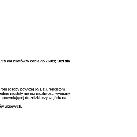
5zł dla biletów w cenie do 260zł; 10zł dla
om (osoby powyżej 65 r. ż.), rencistom i
online niestety nie ma możliwości wymiany
uprawniającej do zniżki przy wejściu na
ów ulgowych.