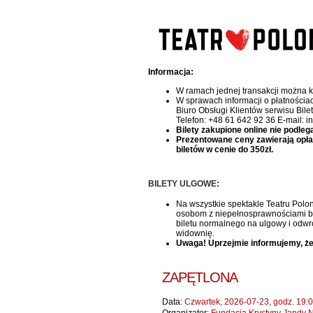
Informacja:
W ramach jednej transakcji można k
W sprawach informacji o płatnościa
Biuro Obsługi Klientów serwisu Bile
Telefon: +48 61 642 92 36 E-mail: i
Bilety zakupione online nie podleg
Prezentowane ceny zawierają opłatę 
biletów w cenie do 350zł.
BILETY ULGOWE:
Na wszystkie spektakle Teatru Polon
osobom z niepełnosprawnościami bile
biletu normalnego na ulgowy i odwr
widownię.
Uwaga! Uprzejmie informujemy, że
ZAPĘTLONA
Data:
Czwartek, 2026-07-23, godz. 19: