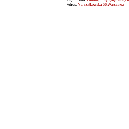
Organizator:
Fundacja Krystyny Jandy N
Adres:
Marszałkowska 56,Warszawa