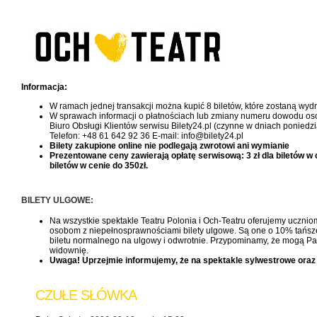
Informacja:
W ramach jednej transakcji można kupić 8 biletów, które zostaną wy
W sprawach informacji o płatnościach lub zmiany numeru dowodu oso
Biuro Obsługi Klientów serwisu Bilety24.pl (czynne w dniach poniedzi
Telefon: +48 61 642 92 36 E-mail: info@bilety24.pl
Bilety zakupione online nie podlegają zwrotowi ani wymianie
Prezentowane ceny zawierają opłatę serwisową: 3 zł dla biletów w cen
biletów w cenie do 350zł.
BILETY ULGOWE:
Na wszystkie spektakle Teatru Polonia i Och-Teatru oferujemy uczniom
osobom z niepełnosprawnościami bilety ulgowe. Są one o 10% tańsze, 
biletu normalnego na ulgowy i odwrotnie. Przypominamy, że mogą Pań
widownię.
Uwaga! Uprzejmie informujemy, że na spektakle sylwestrowe oraz
CZUŁE SŁÓWKA