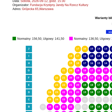
Data:
Sobota, 2026-09-12, godz. 15:30
Organizator:
Fundacja Krystyny Jandy Na Rzecz Kultury
Adres:
Grójecka 65,Warszawa
Warianty bi
ws
Normalny: 156,50, Ulgowy: 141,50
Normalny: 136,50, Ulgowy:
J
17
16
15
14
13
I
18
17
16
15
14
13
H
19
18
17
16
15
14
G
21
20
19
18
17
16
15
F
22
21
20
19
18
17
16
15
E
23
22
21
20
19
18
17
16
D
24
23
22
21
20
19
18
17
16
C
25
24
23
22
21
20
19
18
17
B
26
25
24
23
22
21
20
19
18
17