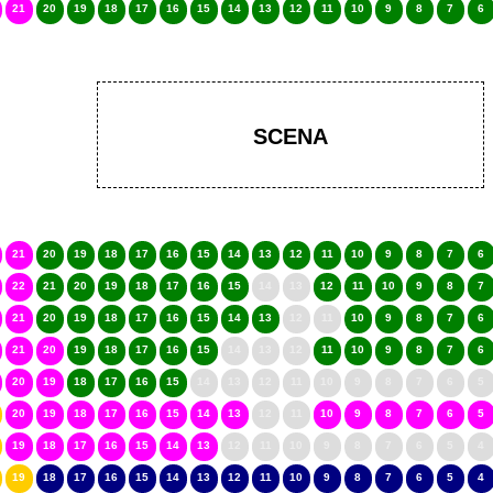
21
20
19
18
17
16
15
14
13
12
11
10
9
8
7
6
SCENA
21
20
19
18
17
16
15
14
13
12
11
10
9
8
7
6
22
21
20
19
18
17
16
15
14
13
12
11
10
9
8
7
21
20
19
18
17
16
15
14
13
12
11
10
9
8
7
6
21
20
19
18
17
16
15
14
13
12
11
10
9
8
7
6
20
19
18
17
16
15
14
13
12
11
10
9
8
7
6
5
20
19
18
17
16
15
14
13
12
11
10
9
8
7
6
5
19
18
17
16
15
14
13
12
11
10
9
8
7
6
5
4
19
18
17
16
15
14
13
12
11
10
9
8
7
6
5
4