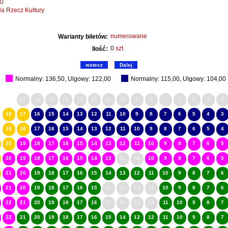
00
a Rzecz Kultury
numerowane
Warianty biletów:
0
szt.
Ilość:
wstecz
Dalej
Normalny: 136,50, Ulgowy: 122,00
Normalny: 115,00, Ulgowy: 104,00
17
16
15
14
13
12
11
10
9
8
7
6
5
4
3
18
17
16
15
14
13
12
11
10
9
8
7
6
5
4
3
19
18
17
16
15
14
13
12
11
10
9
8
7
6
5
4
20
19
18
17
16
15
14
13
12
11
10
9
8
7
6
5
20
19
18
17
16
15
14
13
12
11
10
9
8
7
6
5
21
20
19
18
17
16
15
14
13
12
11
10
9
8
7
6
21
20
19
18
17
16
15
14
13
12
11
10
9
8
7
6
22
21
20
19
18
17
16
15
14
13
12
11
10
9
8
7
22
21
20
19
18
17
16
15
14
13
12
11
10
9
8
7