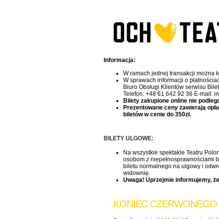
Informacja:
W ramach jednej transakcji można k
W sprawach informacji o płatnościa
Biuro Obsługi Klientów serwisu Bile
Telefon: +48 61 642 92 36 E-mail: i
Bilety zakupione online nie podleg
Prezentowane ceny zawierają opłatę 
biletów w cenie do 350zł.
BILETY ULGOWE:
Na wszystkie spektakle Teatru Polon
osobom z niepełnosprawnościami bile
biletu normalnego na ulgowy i odwr
widownię.
Uwaga! Uprzejmie informujemy, że
KONIEC CZERWONEGO