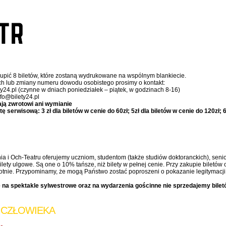
upić 8 biletów, które zostaną wydrukowane na wspólnym blankiecie.
ch lub zmiany numeru dowodu osobistego prosimy o kontakt:
ty24.pl (czynne w dniach poniedziałek – piątek, w godzinach 8-16)
nfo@bilety24.pl
ają zwrotowi ani wymianie
serwisową: 3 zł dla biletów w cenie do 60zł; 5zł dla biletów w cenie do 120zł; 6,
ia i Och-Teatru oferujemy uczniom, studentom (także studiów doktoranckich), senior
ty ulgowe. Są one o 10% tańsze, niż bilety w pełnej cenie. Przy zakupie biletów 
otnie. Przypominamy, że mogą Państwo zostać poproszeni o pokazanie legitymacji 
 na spektakle sylwestrowe oraz na wydarzenia gościnne nie sprzedajemy bilet
 CZŁOWIEKA