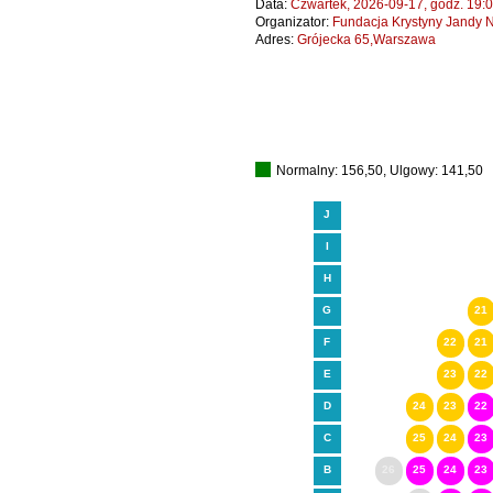
Data:
Czwartek, 2026-09-17, godz. 19:
Organizator:
Fundacja Krystyny Jandy N
Adres:
Grójecka 65,Warszawa
Normalny: 156,50, Ulgowy: 141,50
J
I
H
G
21
F
22
21
E
23
22
D
24
23
22
C
25
24
23
B
26
25
24
23