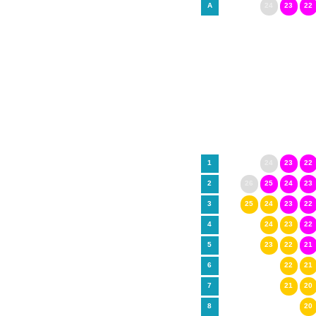
A
24
23
22
1
24
23
22
2
26
25
24
23
3
25
24
23
22
4
24
23
22
5
23
22
21
6
22
21
7
21
20
8
20