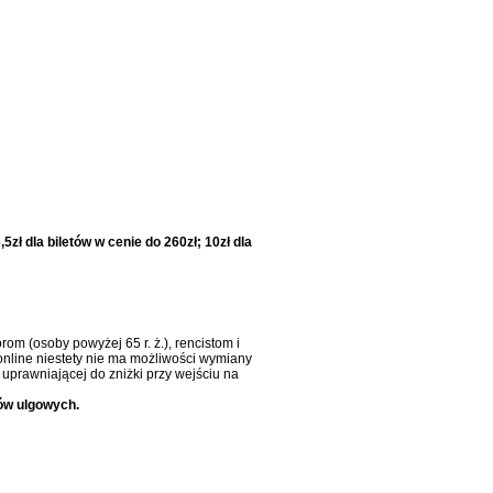
5zł dla biletów w cenie do 260zł; 10zł dla
om (osoby powyżej 65 r. ż.), rencistom i
online niestety nie ma możliwości wymiany
uprawniającej do zniżki przy wejściu na
ów ulgowych.