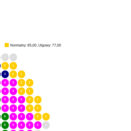
Normalny: 85,00, Ulgowy: 77,00
2
1
2
1
3
2
1
4
3
2
1
4
3
2
1
5
4
3
2
1
5
4
3
2
1
6
5
4
3
2
1
6
5
4
3
2
1