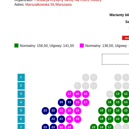
Organizator:
Fundacja Krystyny Jandy Na Rzecz Kultury
Adres:
Marszałkowska 56,Warszawa
Warianty bi
Se
ws
Normalny: 156,50, Ulgowy: 141,50
Normalny: 136,50, Ulgowy:
1
11
10
9
8
2
16
15
14
13
12
3
17
16
15
14
13
12
4
20
19
18
17
16
15
14
5
23
22
21
20
19
18
17
16
15
6
22
21
20
19
18
17
16
15
7
23
22
21
20
19
18
17
16
15