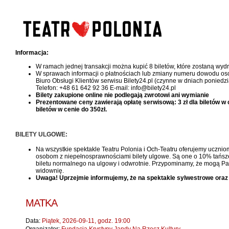
Informacja:
W ramach jednej transakcji można kupić 8 biletów, które zostaną wy
W sprawach informacji o płatnościach lub zmiany numeru dowodu oso
Biuro Obsługi Klientów serwisu Bilety24.pl (czynne w dniach poniedzi
Telefon: +48 61 642 92 36 E-mail: info@bilety24.pl
Bilety zakupione online nie podlegają zwrotowi ani wymianie
Prezentowane ceny zawierają opłatę serwisową: 3 zł dla biletów w cen
biletów w cenie do 350zł.
BILETY ULGOWE:
Na wszystkie spektakle Teatru Polonia i Och-Teatru oferujemy uczniom
osobom z niepełnosprawnościami bilety ulgowe. Są one o 10% tańsze, 
biletu normalnego na ulgowy i odwrotnie. Przypominamy, że mogą Pań
widownię.
Uwaga! Uprzejmie informujemy, że na spektakle sylwestrowe oraz
MATKA
Data:
Piątek, 2026-09-11, godz. 19:00