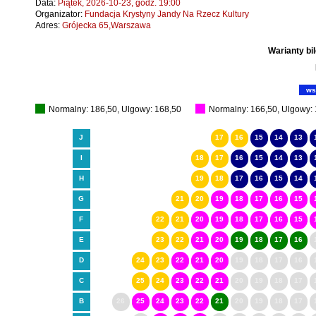
Data:
Piątek, 2026-10-23, godz. 19:00
Organizator:
Fundacja Krystyny Jandy Na Rzecz Kultury
Adres:
Grójecka 65,Warszawa
Warianty bi
ws
Normalny: 186,50, Ulgowy: 168,50
Normalny: 166,50, Ulgowy:
J
17
16
15
14
13
I
18
17
16
15
14
13
H
19
18
17
16
15
14
G
21
20
19
18
17
16
15
F
22
21
20
19
18
17
16
15
E
23
22
21
20
19
18
17
16
D
24
23
22
21
20
19
18
17
16
C
25
24
23
22
21
20
19
18
17
B
26
25
24
23
22
21
20
19
18
17