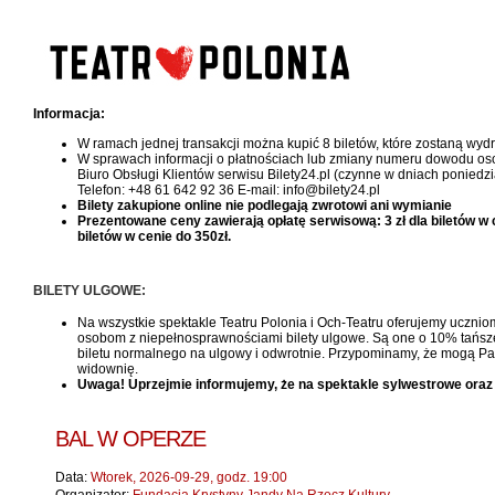
Informacja:
W ramach jednej transakcji można kupić 8 biletów, które zostaną wy
W sprawach informacji o płatnościach lub zmiany numeru dowodu oso
Biuro Obsługi Klientów serwisu Bilety24.pl (czynne w dniach poniedzi
Telefon: +48 61 642 92 36 E-mail: info@bilety24.pl
Bilety zakupione online nie podlegają zwrotowi ani wymianie
Prezentowane ceny zawierają opłatę serwisową: 3 zł dla biletów w cen
biletów w cenie do 350zł.
BILETY ULGOWE:
Na wszystkie spektakle Teatru Polonia i Och-Teatru oferujemy uczniom
osobom z niepełnosprawnościami bilety ulgowe. Są one o 10% tańsze, 
biletu normalnego na ulgowy i odwrotnie. Przypominamy, że mogą Pań
widownię.
Uwaga! Uprzejmie informujemy, że na spektakle sylwestrowe oraz
BAL W OPERZE
Data:
Wtorek, 2026-09-29, godz. 19:00