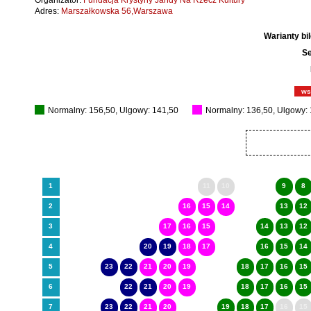
Organizator:
Fundacja Krystyny Jandy Na Rzecz Kultury
Adres:
Marszałkowska 56,Warszawa
Warianty bi
Se
ws
Normalny: 156,50, Ulgowy: 141,50
Normalny: 136,50, Ulgowy:
1
11
10
9
8
2
16
15
14
13
12
3
17
16
15
14
13
12
4
20
19
18
17
16
15
14
5
23
22
21
20
19
18
17
16
15
6
22
21
20
19
18
17
16
15
7
23
22
21
20
19
18
17
16
15