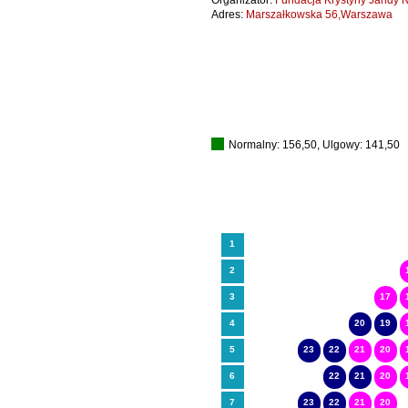
Organizator:
Fundacja Krystyny Jandy N
Adres:
Marszałkowska 56,Warszawa
Normalny: 156,50, Ulgowy: 141,50
1
2
3
17
4
20
19
5
23
22
21
20
6
22
21
20
7
23
22
21
20