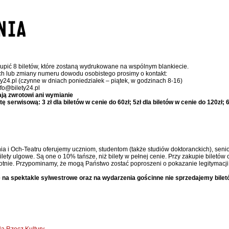
upić 8 biletów, które zostaną wydrukowane na wspólnym blankiecie.
ch lub zmiany numeru dowodu osobistego prosimy o kontakt:
ty24.pl (czynne w dniach poniedziałek – piątek, w godzinach 8-16)
nfo@bilety24.pl
ają zwrotowi ani wymianie
serwisową: 3 zł dla biletów w cenie do 60zł; 5zł dla biletów w cenie do 120zł; 6,
ia i Och-Teatru oferujemy uczniom, studentom (także studiów doktoranckich), senior
ty ulgowe. Są one o 10% tańsze, niż bilety w pełnej cenie. Przy zakupie biletów 
otnie. Przypominamy, że mogą Państwo zostać poproszeni o pokazanie legitymacji 
 na spektakle sylwestrowe oraz na wydarzenia gościnne nie sprzedajemy bilet