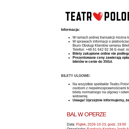
Informacja:
W ramach jednej transakcji można k
W sprawach informacji o płatnościa
Biuro Obsługi Klientów serwisu Bile
Telefon: +48 61 642 92 36 E-mail: i
Bilety zakupione online nie podleg
Prezentowane ceny zawierają opłatę 
biletów w cenie do 350zł.
BILETY ULGOWE:
Na wszystkie spektakle Teatru Polon
osobom z niepełnosprawnościami bile
biletu normalnego na ulgowy i odwr
widownię.
Uwaga! Uprzejmie informujemy, że
BAL W OPERZE
Data:
Piątek, 2026-10-23, godz. 19:00