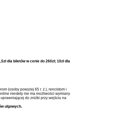
5zł dla biletów w cenie do 260zł; 10zł dla
om (osoby powyżej 65 r. ż.), rencistom i
online niestety nie ma możliwości wymiany
uprawniającej do zniżki przy wejściu na
ów ulgowych.