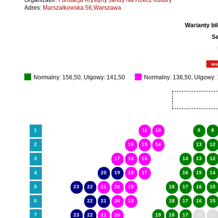
Organizator:
Fundacja Krystyny Jandy Na Rzecz Kultury
Adres:
Marszałkowska 56,Warszawa
Warianty bi
Se
ws
Normalny: 156,50, Ulgowy: 141,50
Normalny: 136,50, Ulgowy:
1
11
10
9
8
2
16
15
14
13
12
3
17
16
15
14
13
12
4
20
19
18
17
16
15
14
5
23
22
21
20
19
18
17
16
15
6
22
21
20
19
18
17
16
15
7
23
22
21
20
19
18
17
16
15