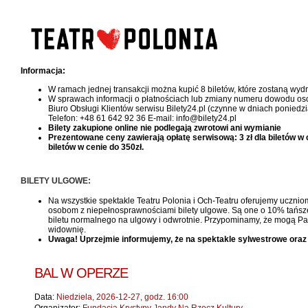
Informacja:
W ramach jednej transakcji można kupić 8 biletów, które zostaną wy
W sprawach informacji o płatnościach lub zmiany numeru dowodu oso
Biuro Obsługi Klientów serwisu Bilety24.pl (czynne w dniach poniedzi
Telefon: +48 61 642 92 36 E-mail: info@bilety24.pl
Bilety zakupione online nie podlegają zwrotowi ani wymianie
Prezentowane ceny zawierają opłatę serwisową: 3 zł dla biletów w cen
biletów w cenie do 350zł.
BILETY ULGOWE:
Na wszystkie spektakle Teatru Polonia i Och-Teatru oferujemy uczniom
osobom z niepełnosprawnościami bilety ulgowe. Są one o 10% tańsze, 
biletu normalnego na ulgowy i odwrotnie. Przypominamy, że mogą Pań
widownię.
Uwaga! Uprzejmie informujemy, że na spektakle sylwestrowe oraz
BAL W OPERZE
Data:
Niedziela, 2026-12-27, godz. 16:00