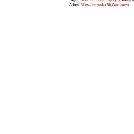
Organizator:
Fundacja Krystyny Jandy N
Adres:
Marszałkowska 56,Warszawa