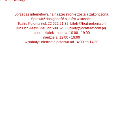
a Rzecz Kultury
Sprzedaż internetowa na naszej stronie została zakończona.
Sprawdź dostępność biletów w kasach:
Teatru Polonia (tel. 22 622 21 32, bilety@teatrpolonia.pl)
lub Och-Teatru (tel. 22 589 52 00, bilety@ochteatr.com.pl).
poniedziałek - sobota: 10:00 - 19:00
niedziela: 12:00 - 19:00
w soboty i niedziele przerwa od 14:00 do 14:30