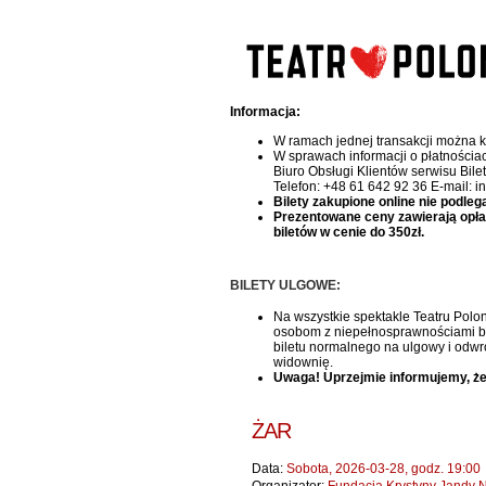
Informacja:
W ramach jednej transakcji można k
W sprawach informacji o płatnościa
Biuro Obsługi Klientów serwisu Bile
Telefon: +48 61 642 92 36 E-mail: i
Bilety zakupione online nie podleg
Prezentowane ceny zawierają opłatę 
biletów w cenie do 350zł.
BILETY ULGOWE:
Na wszystkie spektakle Teatru Polon
osobom z niepełnosprawnościami bile
biletu normalnego na ulgowy i odwr
widownię.
Uwaga! Uprzejmie informujemy, że
ŻAR
Data:
Sobota, 2026-03-28, godz. 19:00