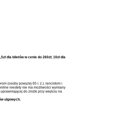
5zł dla biletów w cenie do 260zł; 10zł dla
om (osoby powyżej 65 r. ż.), rencistom i
online niestety nie ma możliwości wymiany
uprawniającej do zniżki przy wejściu na
ów ulgowych.