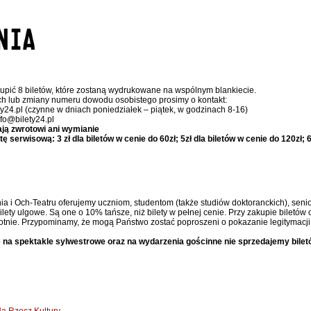
upić 8 biletów, które zostaną wydrukowane na wspólnym blankiecie.
ch lub zmiany numeru dowodu osobistego prosimy o kontakt:
ty24.pl (czynne w dniach poniedziałek – piątek, w godzinach 8-16)
nfo@bilety24.pl
ają zwrotowi ani wymianie
serwisową: 3 zł dla biletów w cenie do 60zł; 5zł dla biletów w cenie do 120zł; 6,
ia i Och-Teatru oferujemy uczniom, studentom (także studiów doktoranckich), senior
ty ulgowe. Są one o 10% tańsze, niż bilety w pełnej cenie. Przy zakupie biletów 
otnie. Przypominamy, że mogą Państwo zostać poproszeni o pokazanie legitymacji 
 na spektakle sylwestrowe oraz na wydarzenia gościnne nie sprzedajemy bilet