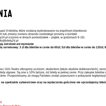
upić 8 biletów, które zostaną wydrukowane na wspólnym blankiecie.
ch lub zmiany numeru dowodu osobistego prosimy o kontakt:
ty24.pl (czynne w dniach poniedziałek – piątek, w godzinach 8-16)
nfo@bilety24.pl
ają zwrotowi ani wymianie
serwisową: 3 zł dla biletów w cenie do 60zł; 5zł dla biletów w cenie do 120zł; 6,
ia i Och-Teatru oferujemy uczniom, studentom (także studiów doktoranckich), senior
ty ulgowe. Są one o 10% tańsze, niż bilety w pełnej cenie. Przy zakupie biletów 
otnie. Przypominamy, że mogą Państwo zostać poproszeni o pokazanie legitymacji 
 na spektakle sylwestrowe oraz na wydarzenia gościnne nie sprzedajemy bilet
00