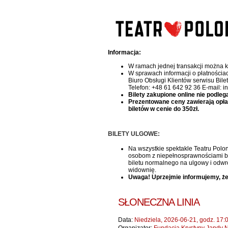
Informacja:
W ramach jednej transakcji można k
W sprawach informacji o płatnościa
Biuro Obsługi Klientów serwisu Bile
Telefon: +48 61 642 92 36 E-mail: i
Bilety zakupione online nie podleg
Prezentowane ceny zawierają opłatę 
biletów w cenie do 350zł.
BILETY ULGOWE:
Na wszystkie spektakle Teatru Polon
osobom z niepełnosprawnościami bile
biletu normalnego na ulgowy i odwr
widownię.
Uwaga! Uprzejmie informujemy, że
SŁONECZNA LINIA
Data:
Niedziela, 2026-06-21, godz. 17: