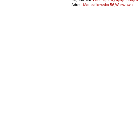
Organizator:
Fundacja Krystyny Jandy N
Adres:
Marszałkowska 56,Warszawa