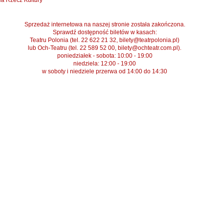
a Rzecz Kultury
Sprzedaż internetowa na naszej stronie została zakończona.
Sprawdź dostępność biletów w kasach:
Teatru Polonia (tel. 22 622 21 32, bilety@teatrpolonia.pl)
lub Och-Teatru (tel. 22 589 52 00, bilety@ochteatr.com.pl).
poniedziałek - sobota: 10:00 - 19:00
niedziela: 12:00 - 19:00
w soboty i niedziele przerwa od 14:00 do 14:30