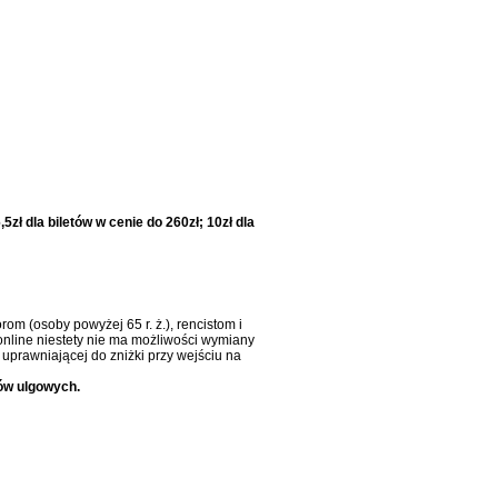
5zł dla biletów w cenie do 260zł; 10zł dla
om (osoby powyżej 65 r. ż.), rencistom i
online niestety nie ma możliwości wymiany
uprawniającej do zniżki przy wejściu na
ów ulgowych.