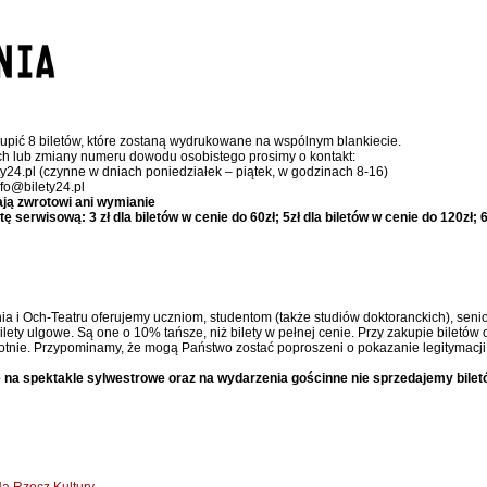
upić 8 biletów, które zostaną wydrukowane na wspólnym blankiecie.
ch lub zmiany numeru dowodu osobistego prosimy o kontakt:
ty24.pl (czynne w dniach poniedziałek – piątek, w godzinach 8-16)
nfo@bilety24.pl
ają zwrotowi ani wymianie
serwisową: 3 zł dla biletów w cenie do 60zł; 5zł dla biletów w cenie do 120zł; 6,
ia i Och-Teatru oferujemy uczniom, studentom (także studiów doktoranckich), senior
ty ulgowe. Są one o 10% tańsze, niż bilety w pełnej cenie. Przy zakupie biletów 
otnie. Przypominamy, że mogą Państwo zostać poproszeni o pokazanie legitymacji 
 na spektakle sylwestrowe oraz na wydarzenia gościnne nie sprzedajemy bilet