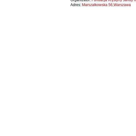
Organizator:
Fundacja Krystyny Jandy N
Adres:
Marszałkowska 56,Warszawa