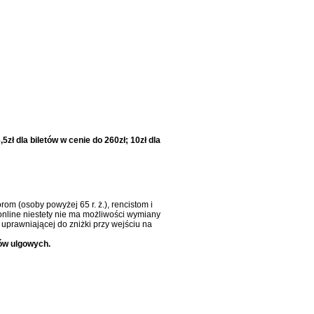
5zł dla biletów w cenie do 260zł; 10zł dla
om (osoby powyżej 65 r. ż.), rencistom i
online niestety nie ma możliwości wymiany
uprawniającej do zniżki przy wejściu na
ów ulgowych.