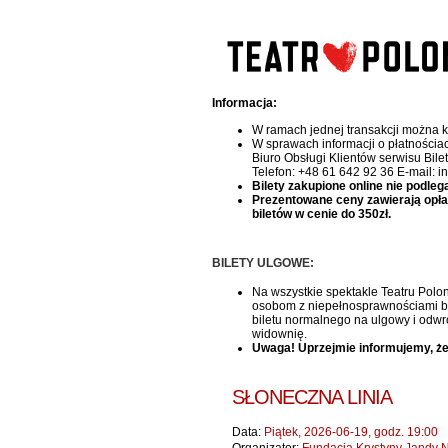
Informacja:
W ramach jednej transakcji można k
W sprawach informacji o płatnościa
Biuro Obsługi Klientów serwisu Bile
Telefon: +48 61 642 92 36 E-mail: i
Bilety zakupione online nie podleg
Prezentowane ceny zawierają opłatę 
biletów w cenie do 350zł.
BILETY ULGOWE:
Na wszystkie spektakle Teatru Polon
osobom z niepełnosprawnościami bile
biletu normalnego na ulgowy i odwr
widownię.
Uwaga! Uprzejmie informujemy, że
SŁONECZNA LINIA
Data:
Piątek, 2026-06-19, godz. 19:00