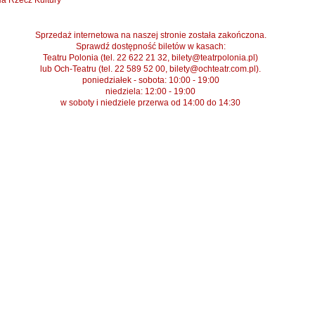
a Rzecz Kultury
Sprzedaż internetowa na naszej stronie została zakończona.
Sprawdź dostępność biletów w kasach:
Teatru Polonia (tel. 22 622 21 32, bilety@teatrpolonia.pl)
lub Och-Teatru (tel. 22 589 52 00, bilety@ochteatr.com.pl).
poniedziałek - sobota: 10:00 - 19:00
niedziela: 12:00 - 19:00
w soboty i niedziele przerwa od 14:00 do 14:30